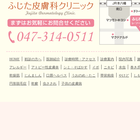
HOME
初診の方へ
医師紹介
診療時間・アクセス
診療案内
院内写真
アレルギー
アトピー性皮膚炎
シミ・そばかす
イボ
ニキビ
水虫
巻き
乾燥肌
じんましん
口唇ヘルペス
うおのめ・たこ
帯状疱疹
やけど
し
円形脱毛症
乾癬
虫さされ
子供の皮膚病