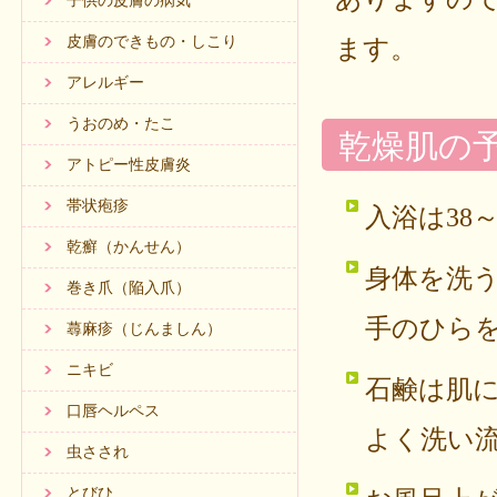
子供の皮膚の病気
皮膚のできもの・しこり
ます。
アレルギー
うおのめ・たこ
乾燥肌の
アトピー性皮膚炎
帯状疱疹
入浴は38
乾癬（かんせん）
身体を洗
巻き爪（陥入爪）
手のひら
蕁麻疹（じんましん）
ニキビ
石鹸は肌
口唇ヘルペス
よく洗い
虫さされ
とびひ