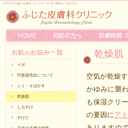
市川市本八幡の皮膚科 アレルギー科 本八幡駅より徒歩3分
乾燥肌
イボ
空気が乾燥
円形脱毛症について
シミ・そばかす
かゆみに襲わ
乾燥肌
も保湿クリ
しもやけ
の要因に
ア
やけど
ありますの