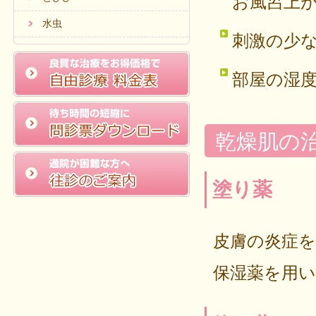
お風呂上
水虫
刺激の少
部屋の湿
乾燥肌の
塗り薬
皮膚の炎症
保湿薬を用